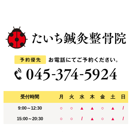
受付時間
月
火
水
木
金
土
日
9:00～12:30
○
○
▲
▲
○
▲
/
15:00～20:30
○
○
/
▲
○
▲
/