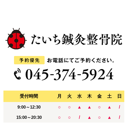
受付時間
月
火
水
木
金
土
日
9:00～12:30
○
○
▲
▲
○
▲
/
15:00～20:30
○
○
/
▲
○
▲
/