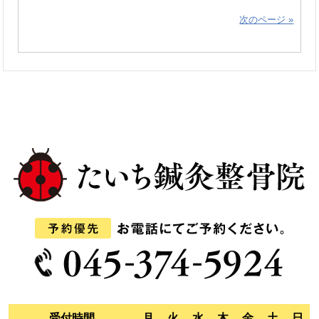
次のページ »
受付時間
月
火
水
木
金
土
日