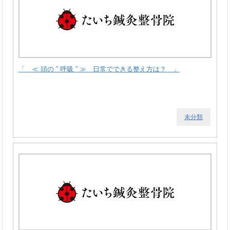
「 ≪ 頭の ” 呼吸 ” ≫ 日常でできる整え方は？ 」
未分類