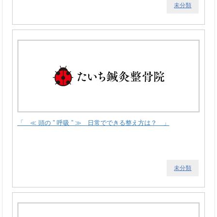
未分類
「 ≪ 頭の ” 呼吸 ” ≫ 日常でできる整え方は？ 」
未分類