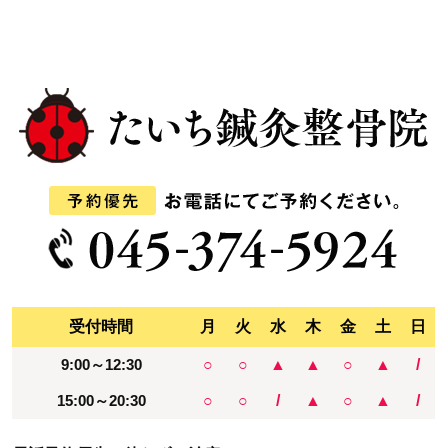
受付時間
月
火
水
木
金
土
日
9:00～12:30
○
○
▲
▲
○
▲
/
15:00～20:30
○
○
/
▲
○
▲
/