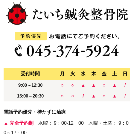
受付時間
月
火
水
木
金
土
日
9:00～12:30
○
○
▲
▲
○
▲
/
15:00～20:30
○
○
/
▲
○
▲
/
電話予約優先・待たずに治療
▲
完全予約制
水曜： 9：00-12：00 木曜・土曜： 9：0
0～17：00