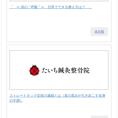
「 ≪ 頭の ” 呼吸 ” ≫ 日常でできる整え方は？ 」
未分類
ストレートネック症状の連鎖とは（首の歪みが引き起こす全身
の不調）