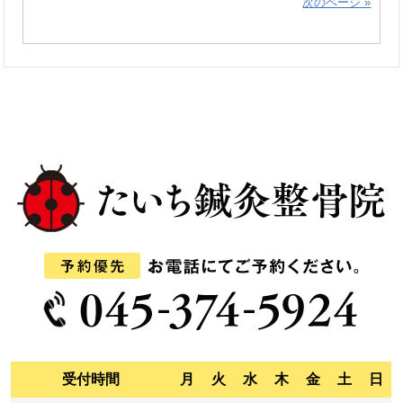
次のページ »
受付時間
月
火
水
木
金
土
日